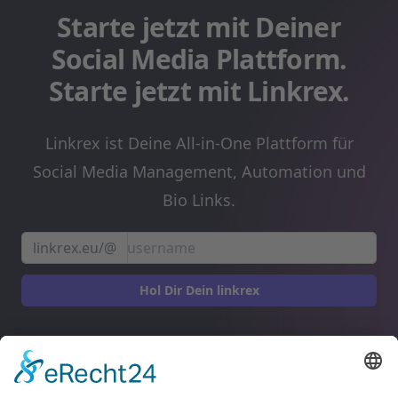
Starte jetzt mit Deiner
Social Media Plattform.
Starte jetzt mit Linkrex.
Linkrex ist Deine All-in-One Plattform für
Social Media Management, Automation und
Bio Links.
linkrex.eu/@
Hol Dir Dein linkrex