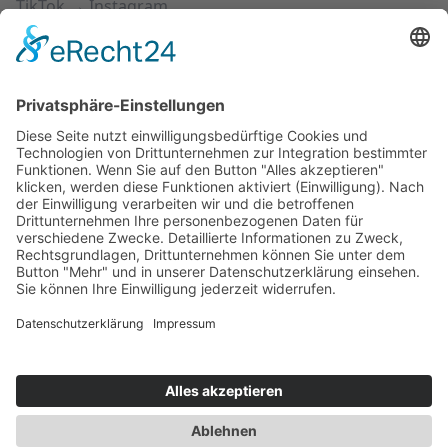
TikTok → Instagram
Instagram → TikTok
YouTube → Instagram
YouTube → TikTok
SUPPORT
Preise
Hilfecenter
Häufig gestellte Fragen
© 2026 Linkrex. Alle
Impressum
|