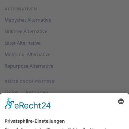
ALTERNATIVEN
Manychat Alternative
Linktree Alternative
Later Alternative
Metricool Alternative
Repurpose Alternative
REUSE CROSS-POSTING
TikTok → Instagram
Instagram → TikTok
YouTube → Instagram
YouTube → TikTok