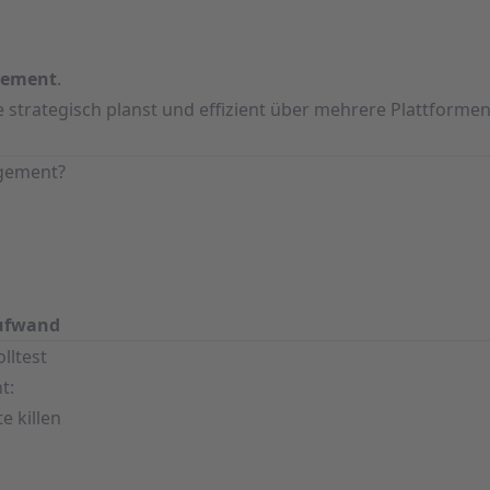
gement
.
lte strategisch planst und effizient über mehrere Plattform
agement?
Aufwand
lltest
t:
 killen