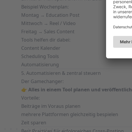
Beispiel Wochenplan:
Montag → Education Post
Mittwoch → Reel / Video
Freitag → Sales Content
Tools helfen dir dabei:
Content Kalender
Scheduling Tools
Automatisierung
5. Automatisieren & zentral steuern
Der Gamechanger:
👉
Alles in einem Tool planen und veröffentlic
Vorteile:
Beiträge im Voraus planen
mehrere Plattformen gleichzeitig bespielen
Zeit sparen
Best Practices für erfolgreiches Cross-Posting