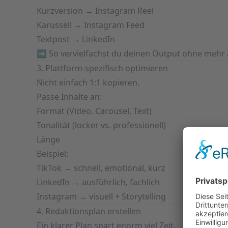
Kurzversion → Instagram Reel
Karussell → Instagram Feed
Textpost → LinkedIn
➡️ So vervielfachst du deinen Output ohne mehr 
3. Plattform-spezifisch optimieren
Nicht einfach 1:1 kopieren.
Passe Inhalte an:
Format (Video, Carousel, Text)
Tonalität (locker vs. professionell)
Länge
Beispiel:
TikTok → schnell, emotional, kurz
LinkedIn → ausführlich, fachlich
Instagram → visuell + Storytelling
4. Redaktionsplan erstellen
Ein klarer Plan spart enorm viel Zeit.