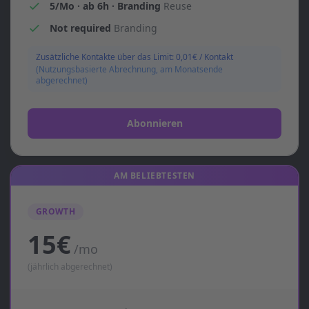
5/Mo · ab 6h · Branding
Reuse
Not required
Branding
Zusätzliche Kontakte über das Limit: 0,01€ / Kontakt
(Nutzungsbasierte Abrechnung, am Monatsende
abgerechnet)
Abonnieren
AM BELIEBTESTEN
GROWTH
15€
/mo
(jährlich abgerechnet)