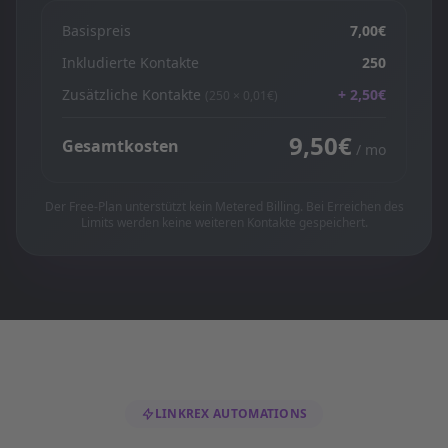
Basispreis
7,00€
Inkludierte Kontakte
250
Zusätzliche Kontakte
+ 2,50€
(
250
× 0,01€)
9,50€
Gesamtkosten
/ mo
Der Free-Plan unterstützt kein Metered Billing. Bei Erreichen des
Limits werden keine weiteren Kontakte gespeichert.
LINKREX AUTOMATIONS