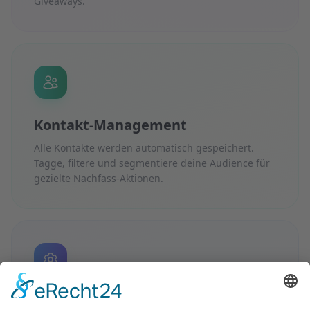
Giveaways.
Kontakt-Management
Alle Kontakte werden automatisch gespeichert.
Tagge, filtere und segmentiere deine Audience für
gezielte Nachfass-Aktionen.
Multi-Step Flows