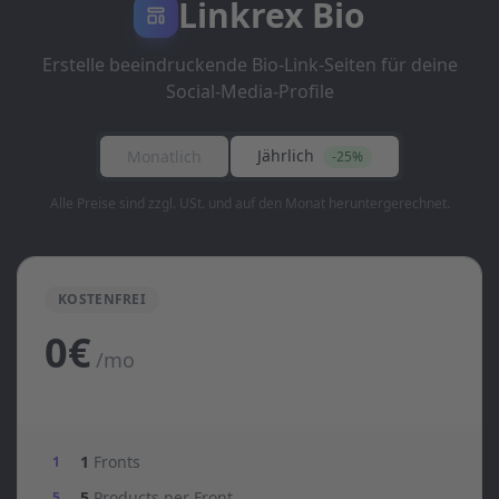
Linkrex Bio
Erstelle beeindruckende Bio-Link-Seiten für deine
Social-Media-Profile
Jährlich
Monatlich
-25%
Alle Preise sind zzgl. USt. und auf den Monat heruntergerechnet.
KOSTENFREI
0€
/mo
1
Fronts
1
5
Products per Front
5