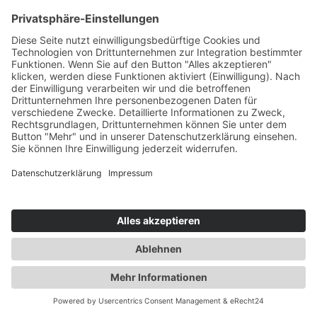
Erstelle komplexe Automations-Flows mit
Bedingungen, Delays und mehreren Nachrichten.
Alles per Drag & Drop.
Metered Billing - Zahle nur was du
brauchst
Überschreitest du dein Kontaktlimit, läuft alles
weiter. Extra-Kontakte werden mit nur 0,01€ pro
Kontakt am Monatsende abgerechnet.