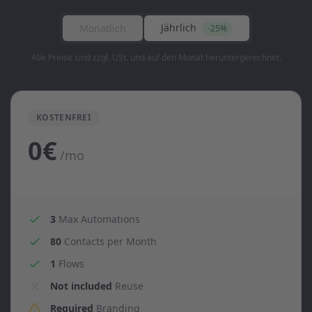
Jährlich
Monatlich
-25%
Alle Preise sind zzgl. USt. und auf den Monat heruntergerechnet.
KOSTENFREI
0€
/mo
3
Max Automations
80
Contacts per Month
1
Flows
Not included
Reuse
Required
Branding