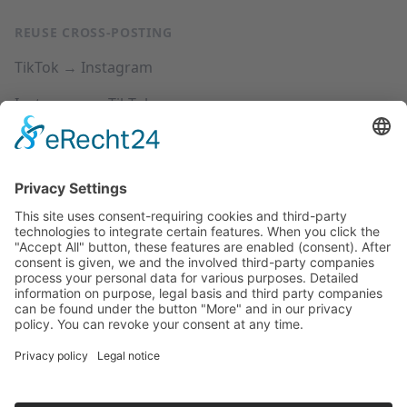
REUSE CROSS-POSTING
TikTok → Instagram
Instagram → TikTok
YouTube → Instagram
YouTube → TikTok
SUPPORT
Precios
Centro de ayuda
Preguntas frecuentes