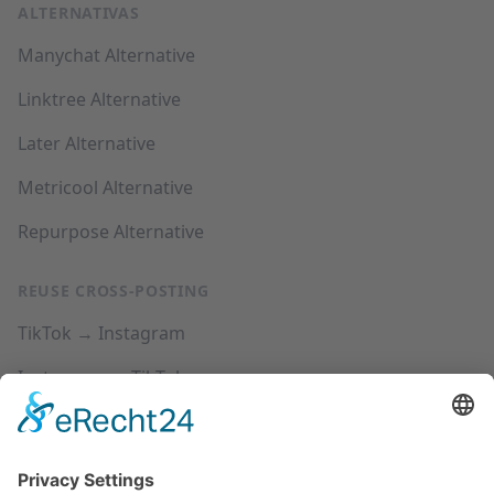
ALTERNATIVAS
Manychat Alternative
Linktree Alternative
Later Alternative
Metricool Alternative
Repurpose Alternative
REUSE CROSS-POSTING
TikTok → Instagram
Instagram → TikTok
YouTube → Instagram
YouTube → TikTok