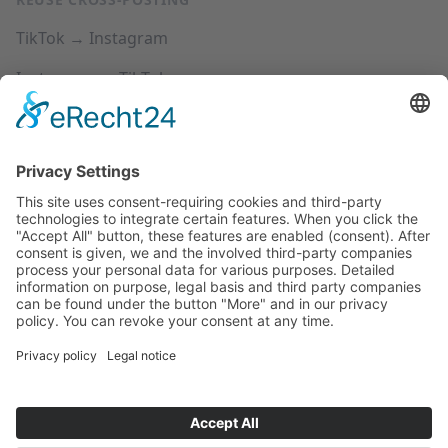
TikTok → Instagram
Instagram → TikTok
YouTube → Instagram
YouTube → TikTok
SUPPORT
Precios
Centro de ayuda
Preguntas frecuentes