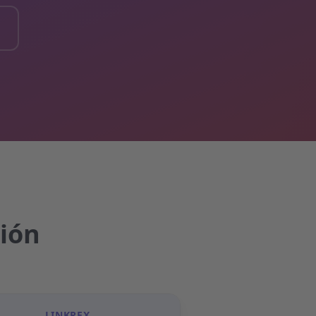
ción
LINKREX