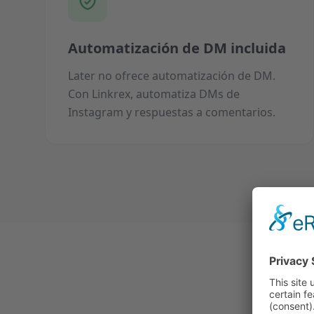
Automatización de DM incluida
Later no ofrece automatización de DM.
Con Linkrex, automatiza DMs de
Instagram y respuestas a comentarios.