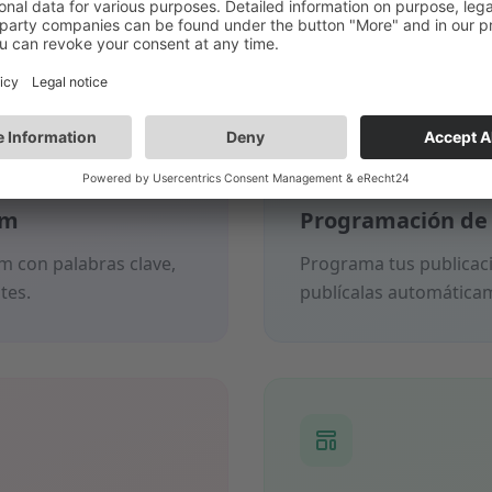
Lo que ofrece Linkrex
am
Programación de 
m con palabras clave,
Programa tus publicaci
tes.
publícalas automática