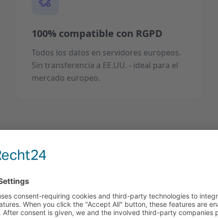
100% compatible con RGPD
Todos los datos en servidores europeos.
Sin transferencia a EE.UU. - ideal para el
mercado europeo.