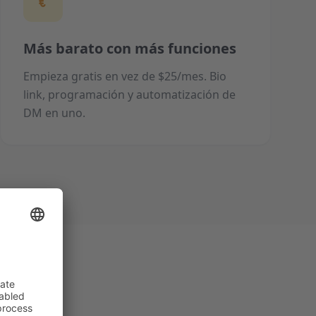
Más barato con más funciones
Empieza gratis en vez de $25/mes. Bio
link, programación y automatización de
DM en uno.