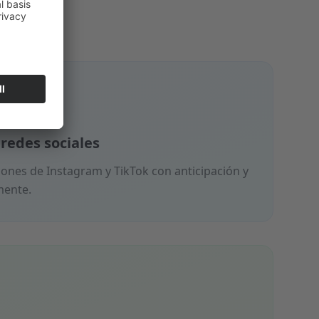
redes sociales
ones de Instagram y TikTok con anticipación y
mente.