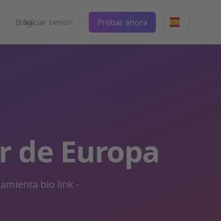
Blog
Iniciar sesión
Probar ahora
er de Europa
mienta bio link -